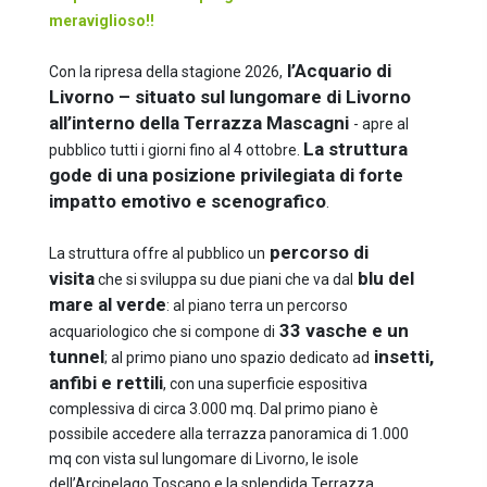
meraviglioso!!
l’Acquario di
Con la ripresa della stagione 2026,
Livorno – situato sul lungomare di Livorno
all’interno della Terrazza Mascagni
- apre al
La struttura
pubblico tutti i giorni fino al 4 ottobre.
gode di una posizione privilegiata di forte
impatto emotivo e scenografico
.
percorso di
La struttura offre al pubblico
un
visita
blu del
che si sviluppa su due piani che va dal
mare al verde
:
al piano terra un
percorso
33 vasche e un
acquariologico che si compone di
tunnel
insetti,
;
al primo piano uno spazio
dedicato ad
anfibi e rettili
, con una superficie espositiva
complessiva di circa 3.000 mq. Dal primo piano è
possibile accedere alla
terrazza panoramica di 1.000
mq
con vista sul lungomare di Livorno, le isole
dell’Arcipelago Toscano e la splendida Terrazza