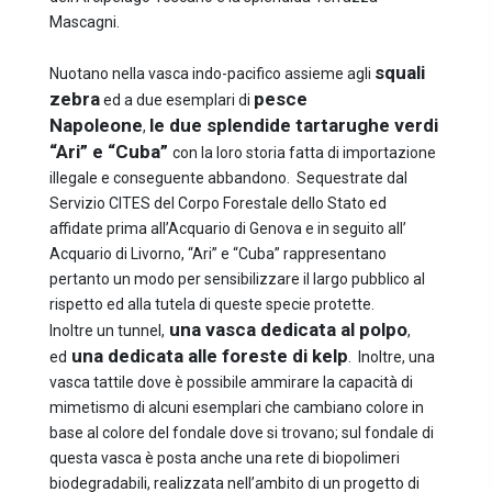
Mascagni.
squali
Nuotano nella vasca indo-pacifico assieme agli
zebra
pesce
ed a due esemplari di
Napoleone
le due splendide tartarughe verdi
,
“Ari” e “Cuba”
con la loro storia fatta di importazione
illegale e conseguente abbandono. Sequestrate dal
Servizio CITES del Corpo Forestale dello Stato ed
affidate prima all’Acquario di Genova e in seguito all’
Acquario di Livorno, “Ari” e “Cuba” rappresentano
pertanto un modo per sensibilizzare il largo pubblico al
rispetto ed alla tutela di queste specie protette.
una vasca dedicata al polpo
Inoltre un tunnel,
,
una dedicata alle foreste di kelp
ed
. Inoltre, una
vasca tattile dove è possibile ammirare la capacità di
mimetismo di alcuni esemplari che cambiano colore in
base al colore del fondale dove si trovano; sul fondale di
questa vasca è posta anche una rete di biopolimeri
biodegradabili, realizzata nell’ambito di un progetto di