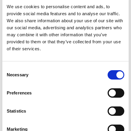
L’Acquario di Livorno ha ottenuto il riconoscimento
We use cookies to personalise content and ads, to
Istituto Scientifico
Centro Recupero e
di
, è
provide social media features and to analyse our traffic.
Riabilitazione per tartarughe marine
, l’unico a
We also share information about your use of our site with
Punto
lunga degenza in Toscana; ed è
our social media, advertising and analytics partners who
Informativo
della rete regionale
may combine it with other information that you’ve
dell’Osservatorio Toscano per la Biodiversità
,
provided to them or that they’ve collected from your use
ente di riferimento per il progetto in quanto mette in
of their services.
relazione Ecostrim con Regione Toscana, con l’obiettivo
promuovere ed intensificare le attività
di
mirate alla conoscenza in materia di
Consent
biodiversità marina.
Necessary
Selection
Preferences
Da sapere
Statistics
Prezzi
Adulto da:
€ 16
Ragazzi da 1 metro a 140 cm di altezza da
:
€
Marketing