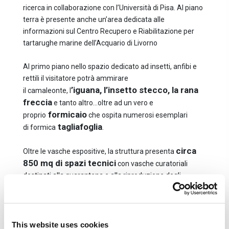
ricerca in collaborazione con l’Università di Pisa.
Al piano
terra è presente anche un’area dedicata alle
informazioni sul Centro Recupero e Riabilitazione per
tartarughe marine dell’Acquario di Livorno
Al primo piano nello spazio dedicato ad insetti, anfibi e
rettili il visitatore potrà ammirare
’iguana, l’insetto stecco, la rana
il
camaleonte,
l
freccia
e tanto altro…oltre ad un vero e
formicaio
proprio
che ospita numerosi esemplari
tagliafoglia
di
formica
.
circa
Oltre le vasche espositive, la struttura presenta
850 mq di spazi tecnici
con vasche curatoriali
destinati alla quarantena e alla riproduzione degli
animali, al trattamento delle acque. Questi spazi sono
parzialmente visitabili nello speciale percorso “Dietro le
quinte” disponibile nel fine settimana e giorni festivi.
This website uses cookies