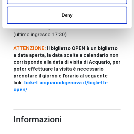
giorni dalle 09:00 alle 20:00 (ultimo ingresso
18:00)
1° luglio - 31 agosto
: tutti i giorni dalle 08:30
Deny
alle 20:00 (ultimo ingresso 18:00)
Ottobre
: tutti i giorni dalle 09:00 - 19:30
(ultimo ingresso 17:30)
ATTENZIONE:
Il biglietto OPEN è un biglietto
a data aperta, la data scelta a calendario non
corrisponde alla data di visita di Acquario, per
poter effettuare la visita è necessario
prenotare il giorno e l'orario al seguente
link:
ticket.acquariodigenova.it/biglietti-
open/
Informazioni