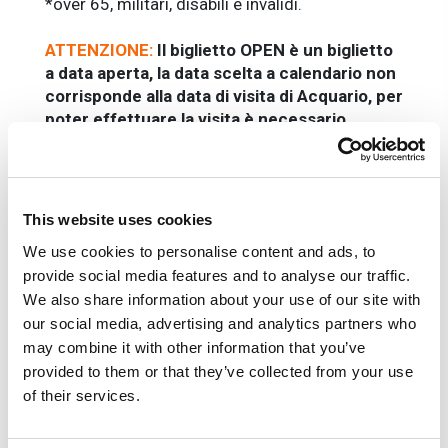
*over 65, militari, disabili e invalidi.
ATTENZIONE:
Il biglietto OPEN è un biglietto
a data aperta, la data scelta a calendario non
corrisponde alla data di visita di Acquario, per
poter effettuare la visita è necessario
prenotare il giorno e l'orario al seguente
link:
ticket.acquariodigenova.it/biglietti-
open/
This website uses cookies
La quota include
We use cookies to personalise content and ads, to
Biglietto
Acquario OPEN
con validità un anno
provide social media features and to analyse our traffic.
dalla data di acquisto e l'obbligo di
We also share information about your use of our site with
prenotazione della data/giorno di visita al
our social media, advertising and analytics partners who
seguente.
may combine it with other information that you’ve
link:
ticket.acquariodigenova.it/biglietti-
provided to them or that they’ve collected from your use
open/
of their services.
La quota non include