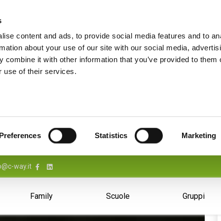
s
ise content and ads, to provide social media features and to an
rmation about your use of our site with our social media, advertis
 combine it with other information that you’ve provided to them o
 use of their services.
Preferences
Statistics
Marketing
o@c-way.it
Family
Scuole
Gruppi