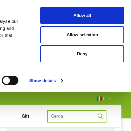
Allow all
alyse our
ing and
Allow selection
r that
Deny
Show details
IT
Gift