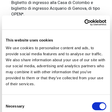
Biglietto di ingresso alla Casa di Colombo e
biglietto di ingresso Acquario di Genova, di tipo
OPEN
*
.
*Attenzione:
I biglietti di tipologia OPEN, a
data aperta, la data scelta a calendario non
corrisponde alla data di visita di Acquario, per
This website uses cookies
poter effettuare la visita è necessario
We use cookies to personalise content and ads, to
prenotare il giorno e l'orario al seguente
provide social media features and to analyse our traffic.
link:
ticket.acquariodigenova.it/biglietti-
open/
We also share information about your use of our site with
our social media, advertising and analytics partners who
La quota non include
may combine it with other information that you’ve
provided to them or that they’ve collected from your use
Tutto quanto non espressamente indicato in "la
of their services.
quota comprende"
Informazioni utili
Consent
Orari di apertura Casa di Colombo
Necessary
Selection
Da ottobre a marzo