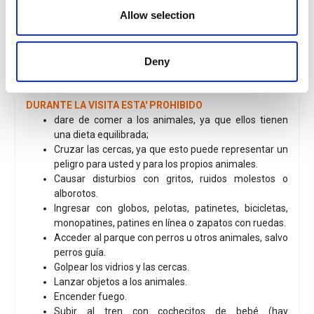
Solo sàbado, domingo y feriados: de 09:30 a 19:00.
Allow selection
Cierre de taquillas y último ingreso permitido 1 hora antes
del horario de cierre del parque.
Deny
Cerrado:
25 de diciembre
Consulta en el sitio web oficial los
horarios actualizados.
DURANTE LA VISITA ESTA' PROHIBIDO
dare de comer a los animales, ya que ellos tienen
una dieta equilibrada;
Cruzar las cercas, ya que esto puede representar un
peligro para usted y para los propios animales.
Causar disturbios con gritos, ruidos molestos o
alborotos.
Ingresar con globos, pelotas, patinetes, bicicletas,
monopatines, patines en línea o zapatos con ruedas.
Acceder al parque con perros u otros animales, salvo
perros guía.
Golpear los vidrios y las cercas.
Lanzar objetos a los animales.
Encender fuego.
Subir al tren con cochecitos de bebé (hay