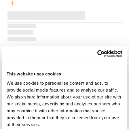
This website uses cookies
We use cookies to personalise content and ads, to
provide social media features and to analyse our traffic.
We also share information about your use of our site with
To know
our social media, advertising and analytics partners who
may combine it with other information that you’ve
Desde el 10 de noviembre 2025 - Boleto OPEN vàlido 6
provided to them or that they’ve collected from your use
meses de la fecha de emisiòn
of their services.
Entrada general
: €26