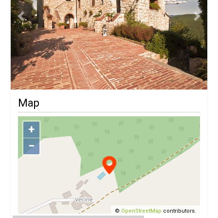
Previous
Next
Map
+
−
©
OpenStreetMap
contributors.