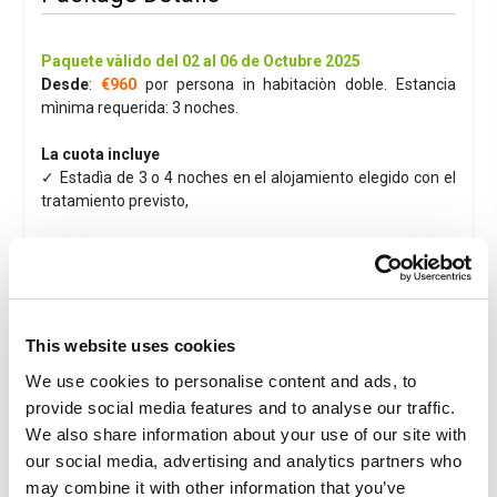
Paquete vàlido del 02 al 06 de Octubre 2025
Desde
:
€960
por persona in habitaciòn doble. Estancia
mìnima requerida: 3 noches.
La cuota incluye
✓ Estadìa de 3 o 4 noches en el alojamiento elegido con el
tratamiento previsto,
y para los participantes a Eroica:
✓ Iscripciòn garantizada a L’Eroica Gaiole 2025*
✓ Entrega del paquete de la carrera y del sobre técnico en
el hotel
✓ Cobertura de seguro diario para eventos organizados en
This website uses cookies
Italia por Eroica Italia S.S.D. a r.l.
We use cookies to personalise content and ads, to
provide social media features and to analyse our traffic.
Polìtica de Cancelaciòn:
Debido a la naturaleza especial
We also share information about your use of our site with
de la Eroica, una vez finalizada la inscripción, la cuota no
será reembolsable, independientemente de la fecha de
our social media, advertising and analytics partners who
cancelación.
may combine it with other information that you’ve