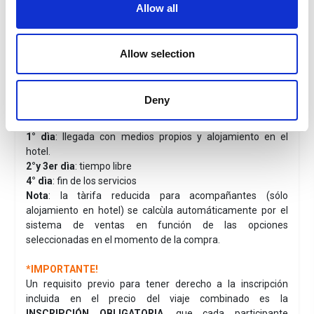
Allow all
Informaciones ùtiles del hotel
Check-in
: desde las 02.00 pm a las 06:00 pm
Check-out
: a las 10:30 am
Allow selection
Impuestos de estadìa
: no incluìdos, pago directamente en
el hotel al momento del check-in.
Animales
: admitidos con solicitud.
Deny
Paquete iscripciòn + estadìa Il Borgo di Vescine
1° dìa
: llegada con medios propios y alojamiento en el
hotel.
2°y 3er dìa
: tiempo libre
4° dìa
: fin de los servicios
Nota
: la tàrifa reducida para acompañantes (sólo
alojamiento en hotel) se calcùla automáticamente por el
sistema de ventas en función de las opciones
seleccionadas en el momento de la compra.
*IMPORTANTE!
Un requisito previo para tener derecho a la inscripción
incluida en el precio del viaje combinado es la
INSCRIPCIÓN OBLIGATORIA
, que cada participante