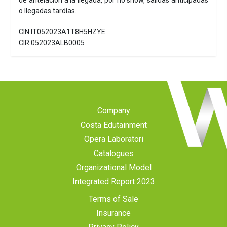
de antelación a la llegada, por no show, salidas anticipadas
o llegadas tardías.
CIN IT052023A1T8H5HZYE
CIR 052023ALB0005
Company
Costa Edutainment
Opera Laboratori
Catalogues
Organizational Model
Integrated Report 2023
Terms of Sale
Insurance