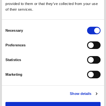
Para los demás servicios confirmados, la penalización será
provided to them or that they’ve collected from your use
del 100% por cancelaciones realizadas con más de 21 días
of their services.
de antelación a la llegada, por no show, salidas anticipadas
o llegadas tardías.
Consent
Necessary
Selection
Il Borgo Di Vescine**** - Radda in Chianti
El Borgo di Vescine se encuentra en el municipio de Radda
in Chianti, en el corazón del Chianti Classico, situado en una
Preferences
colina desde donde se pueden disfrutar de paisajes
vírgenes entre viñedos y olivos centenarios.
Distancia en coche desde Gaiole in Chianti hasta el hotel Il
Statistics
Borgo di Vescine aproximadamente
15KM.
Visualiza la
ubicaciòn exacta del
hotel
Servicios
: r
eception, bar, piscina, depósito de bicicletas,
Marketing
estacionamiento gratuito.
Restaurante
“La Terrazza del Borgo”
abierto para el
almuerzo y la cena con reservaciòn.
Enoteca
“Nuvolari”
abierta todos los dìas para el almuerzo
Show details
y la cena, està ubicado a pocos minutos de Borgo di
Vescine.