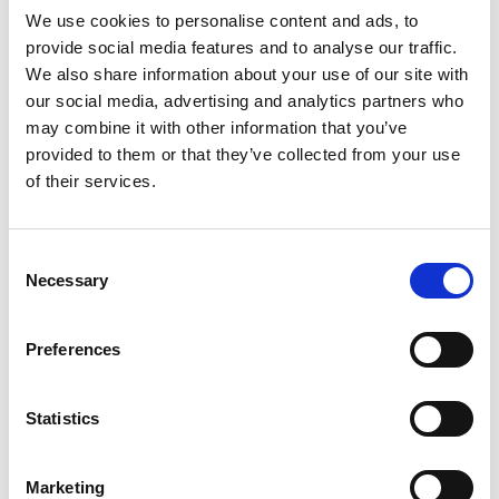
Menü Erde
We use cookies to personalise content and ads, to
Vorspeise
: Cassona-Tartar mit Dill
provide social media features and to analyse our traffic.
Vorspeise
: Caprese mit Stracciatella di Bufala und
We also share information about your use of our site with
Parmaschinken
our social media, advertising and analytics partners who
Erster Gang
: Panciotto von Scamorza-Käse und
may combine it with other information that you’ve
Auberginen mit Pesto von sonnengetrockneten Tomaten,
knusprigem Speck und Mandeln
provided to them or that they’ve collected from your use
Zweiter Gang
: Filetsteak mit rosa und grüner
of their services.
Pfeffercreme
Dessert
: Bavarese mit Pistazien aus Bronte
Consent
Menü Meeresfrüchte
Necessary
Selection
Vorspeise
: Wildlachs mit Avocadocreme
Vorspeise
: Oktopus-Tentakel-Scheiben auf knuspriger
Kartoffelwaffel und Basilikumcreme
Preferences
Erster Gang
: Lila Gnocchi mit Tomaten-Confit-Garnelen
und Pistaziengranulat aus Bronte
Zweiter Gang
: Bei niedriger Temperatur gegartes
Statistics
Kabeljauherz auf einem Humusbett
Dessert
: Pistazien-Bavarois aus Bronte
Marketing