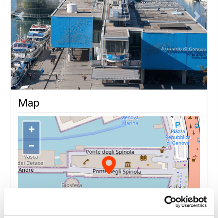
Previous
Next
Map
+
−
©
OpenStreetMap
contributors.