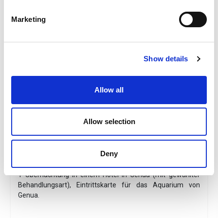
Package Details
Marketing
Praktisches, bequemes und unterhaltsames Edutainment!
Das unschlagbare Angebot, das Ihren Besuch im Aquarium
von Genua in einen fantastischen Städtetrip verwandelt.
Show details
Tag:
Anreise mit eigenem Transport und
Hotelübernachtung. Freizeit zur Stadtbesichtigung,
Übernachtung.
Allow all
Tag
: Zeit für den Besuch des Aquariums von
Genua. Ende der Dienste.
Allow selection
Preis pro Erwachsenem in 3/4/5-Sterne-Hotels
Erwachsene im Doppelzimmer:
ab 90 €
Kind 0/1 Jahr:
KOSTENLOS
Deny
Kind 2/12 Jahre im 3./4. Bett:
ab 35 €
1 Übernachtung in einem Hotel in Genua (mit gewählter
Behandlungsart), Eintrittskarte für das Aquarium von
Genua.